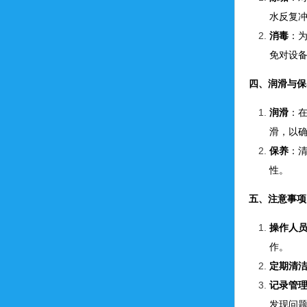
水反复
消毒
：
免对设
四、润滑与保
润滑
：
滑，以
保养
：
性。
五、注意事项
操作人
作。
定期清
记录管
发现问