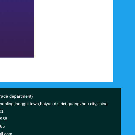
ade department)
anling,longgui town,baiyun district,guangzhou city,china
01
0958
365
il.com