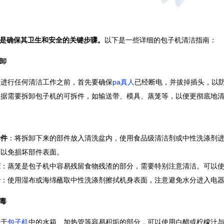
是确保其卫生和安全的关键步骤。
以下是一些详细的包子机清洁指南：
卸
在进行任何清洁工作之前，首先要确保
pa真人
已经断电，并拔掉插头，以
根据需要拆卸包子机的可拆件，如输送带、模具、蒸笼等，以便更彻底地
拆件
：将拆卸下来的部件放入清洗盆内，使用食品级清洁剂或中性洗涤剂
刷以免损坏部件表面。
笼
：蒸笼是包子机中容易残留食物残渣的部分，需要特别注意清洁。可以
身
：使用湿布或海绵蘸取中性洗涤剂擦拭机身表面，注意避免水分进入电
毒
对于
包子机
中的水箱、加热管等容易积垢的部分，可以使用白醋或柠檬汁