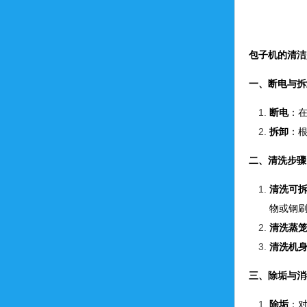
包子机的清洁
一、断电与拆
断电
：
拆卸
：
二、清洗步骤
清洗可
物或钢
清洗蒸
清洗机
三、除垢与消
除垢
：