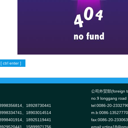
公司外贸部(foreign tr
no.9 longgang road n
998356814、18928730441
tel:0086-20-233279
998334741、18903014514
m.b:0086-1352777
998401914、18925119441
fax:0086-20-23306
929520441、15899971756
email:
xztina18@gma