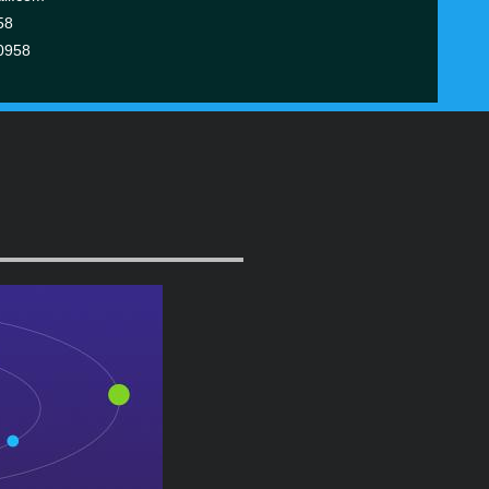
58
0958