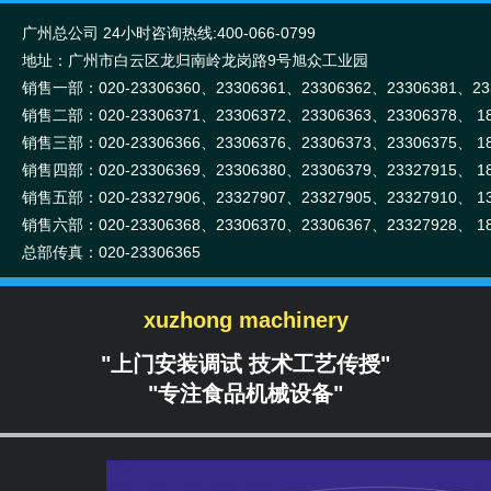
广州总公司 24小时咨询热线:400-066-0799
地址：广州市白云区龙归南岭龙岗路9号旭众工业园
销售一部：020-
23306360、
23306361、
23306362、
23306381、
2
18998402241
销售二部：020-
23306371、
23306372、
23306363、
23306378、
1
销售三部：020-
23306366、
23306376、
23306373、
23306375、
1
销售四部：020-
23306369、
23306380、
23306379、
23327915、
1
销售五部：020-
23327906、
23327907、
23327905、
23327910、
1
销售六部：020-
23306368、
23306370、
23306367、
23327928、
1
总部传真：020-23306365
xuzhong machinery
"上门安装调试 技术工艺传授"
"专注食品机械设备"