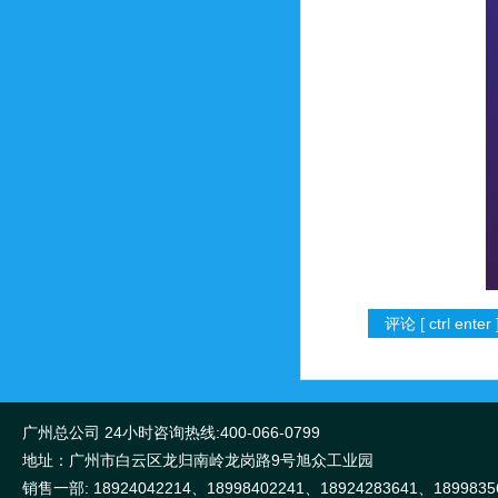
广州总公司 24小时咨询热线:400-066-0799
地址：广州市白云区龙归南岭龙岗路9号旭众工业园
销售一部: 18924042214、18998402241、18924283641、1899835