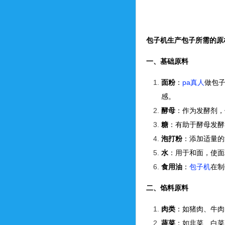
包子机生产包子所需的原
一、基础原料
面粉
：
pa真人
做包
感。
酵母
：作为发酵剂，
糖
：有助于酵母发酵
泡打粉
：添加适量的
水
：用于和面，使面
食用油
：
包子机
在制
二、馅料原料
肉类
：如猪肉、牛肉
蔬菜
：如韭菜、白菜