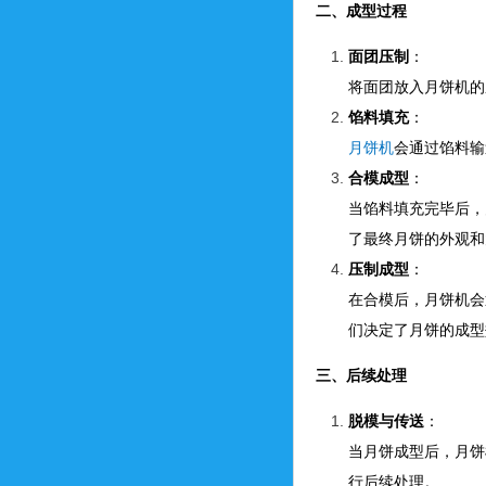
二、成型过程
面团压制
：
将面团放入月饼机的
馅料填充
：
月饼机
会通过馅料输
合模成型
：
当馅料填充完毕后，
了最终月饼的外观和
压制成型
：
在合模后，月饼机会
们决定了月饼的成型
三、后续处理
脱模与传送
：
当月饼成型后，月饼
行后续处理。