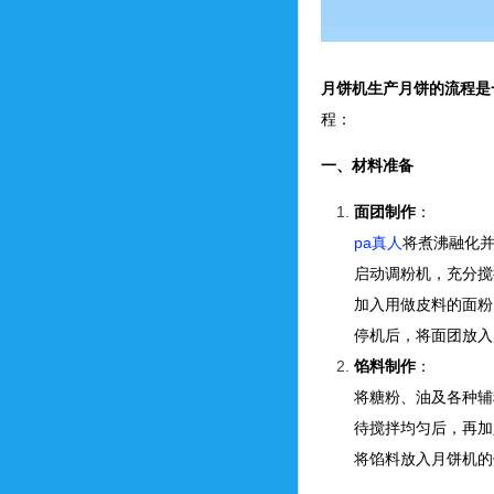
月饼机生产月饼的流程是
程：
一、材料准备
面团制作
：
pa真人
将煮沸融化
启动调粉机，充分搅
加入用做皮料的面粉
停机后，将面团放入
馅料制作
：
将糖粉、油及各种辅
待搅拌均匀后，再加
将馅料放入月饼机的