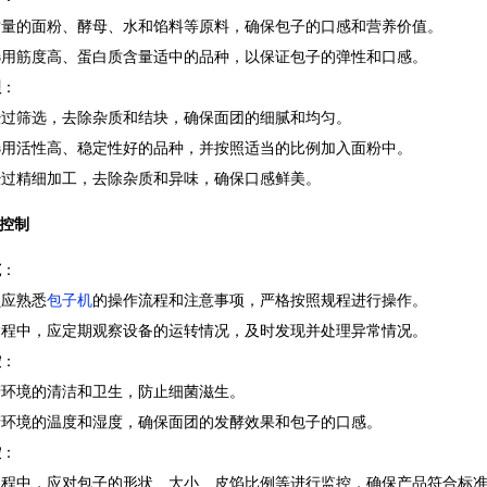
质量的面粉、酵母、水和馅料等原料，确保包子的口感和营养价值。
选用筋度高、蛋白质含量适中的品种，以保证包子的弹性和口感。
理
：
经过筛选，去除杂质和结块，确保面团的细腻和均匀。
选用活性高、稳定性好的品种，并按照适当的比例加入面粉中。
经过精细加工，去除杂质和异味，确保口感鲜美。
控制
范
：
员应熟悉
包子机
的操作流程和注意事项，严格按照规程进行操作。
过程中，应定期观察设备的运转情况，及时发现并处理异常情况。
控
：
产环境的清洁和卫生，防止细菌滋生。
产环境的温度和湿度，确保面团的发酵效果和包子的口感。
控
：
过程中，应对包子的形状、大小、皮馅比例等进行监控，确保产品符合标