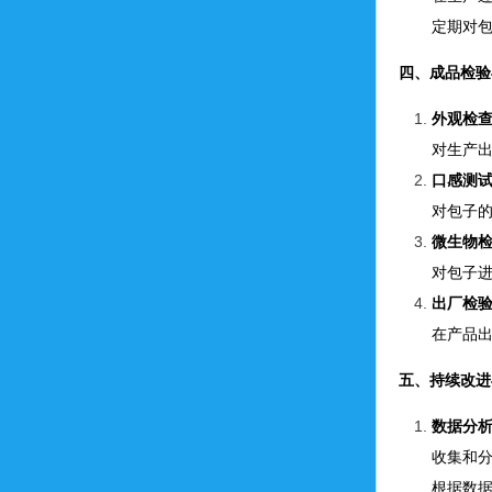
定期对
四、成品检验
外观检
对生产
口感测
对包子
微生物
对包子
出厂检
在产品
五、持续改进
数据分
收集和
根据数