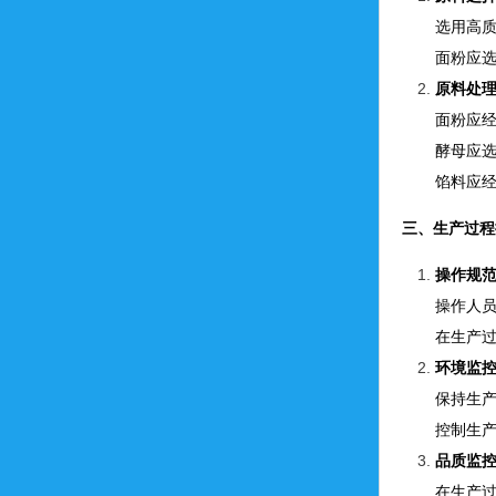
选用高
面粉应
原料处
面粉应
酵母应
馅料应
三、生产过程
操作规
操作人
在生产
环境监
保持生
控制生
品质监
在生产