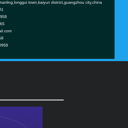
anling,longgui town,baiyun district,guangzhou city,china
01
0958
365
il.com
58
0958