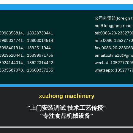
公司外贸部(foreign tr
no.9 longgang road n
998356814、18928730441
tel:0086-20-233279
998334741、18903014514
m.b:0086-1352777
998401914、18925119441
fax:0086-20-23306
929520441、15899971756
email:
xztina18@gma
924144014、18922314422
wechat: 135277709
535587078、13660337255
whatsapp: 1352777
xuzhong machinery
"上门安装调试 技术工艺传授"
"专注食品机械设备"