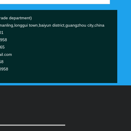
ade department)
anling,longgui town,baiyun district,guangzhou city,china
01
0958
365
il.com
58
0958