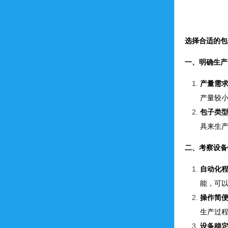
选择合适的包
一、明确生产
产量需
产量较
包子类
具来生
二、考察设备
自动化
能，可
操作简
生产过
设备稳