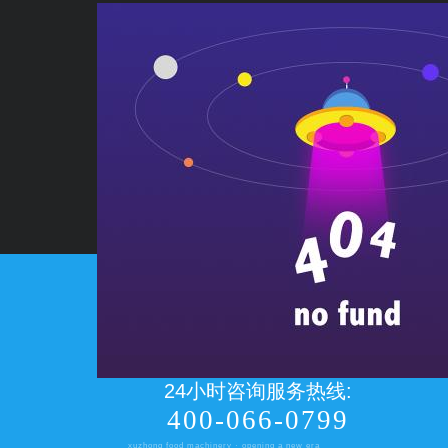
24小时咨询服务热线:
400-066-0799
xuzhong food machinery · opening a new era