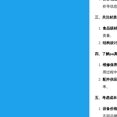
价等信
三、关注材质
食品级
质量。
结构设
四、了解pa
维修保
用过程
配件供
率。
五、考虑成本
设备价
不同品