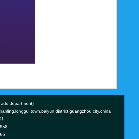
ade department)
anling,longgui town,baiyun district,guangzhou city,china
01
0958
365