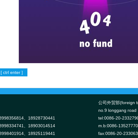
公司外贸部(foreign tr
no.9 longgang road n
998356814、18928730441
tel:0086-20-233279
998334741、18903014514
m.b:0086-1352777
998401914、18925119441
fax:0086-20-23306