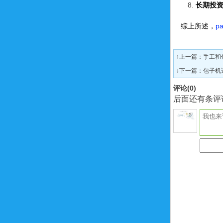
长期投
综上所述，
p
↑上一篇：
手工和
↓下一篇：
包子机
评论(
0
)
后面还有条评