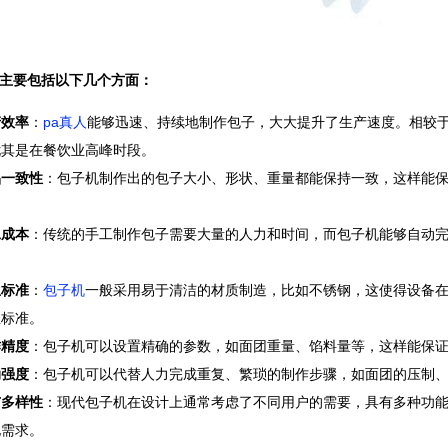
主要包括以下几个方面：
产效率
：
pa真人
能够迅速、持续地制作包子，大大提升了生产速度。相较
尤其是在餐饮业高峰时段。
品一致性
：包子机制作出的包子大小、形状、重量都能保持一致，这样能
工成本
：传统的手工制作包子需要大量的人力和时间，而包子机能够自动
生标准
：
包子机
一般采用易于清洁的材质制造，比如不锈钢，这使得设备
生标准。
作精度
：包子机可以设置精确的参数，如面团重量、馅料量等，这样能保
动强度
：包子机可以代替人力完成重复、繁琐的制作步骤，如面团的压制
与多样性
：现代包子机在设计上通常考虑了不同用户的需要，具有多种功
化需求。