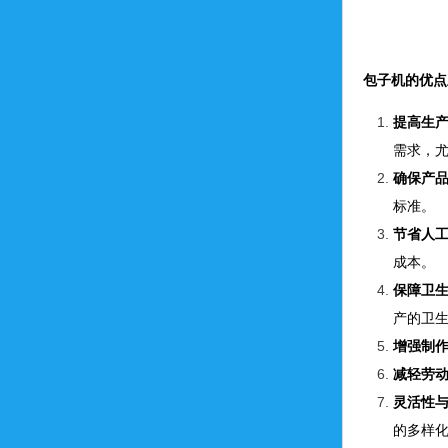
包子机的优点
提高生
需求，
确保产
标准。
节省人
成本。
保障卫
产的卫
增强制
减轻劳
灵活性
的多样