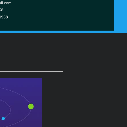
il.com
58
0958