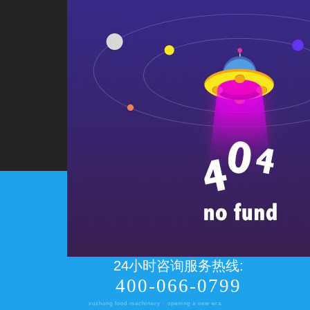
24小时咨询服务热线:
400-066-0799
xuzhong food machinery · opening a new era