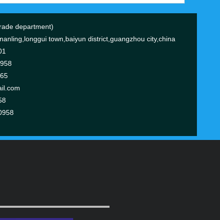
ade department)
anling,longgui town,baiyun district,guangzhou city,china
01
0958
365
il.com
58
0958