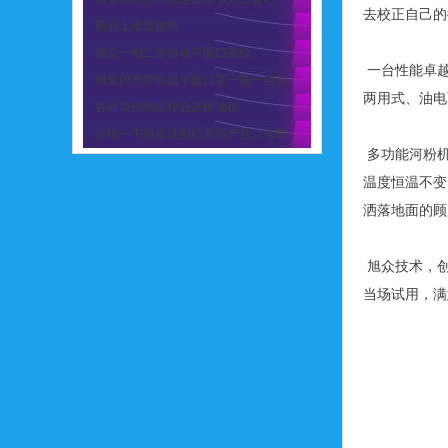
去校正自己的
新品上市蛋挞机
旭众一拖二全自动平面口罩机
一台性能卓越
旭众内耳带包边平面口罩一拖一自动
两用式、油电
各种农作物压榨必选榨油机
介绍一下旭众汤圆机系列产品（珍珠
多功能河粉机
温度恒温不变
洒落地面的
旭众技术，创
当场试用，满