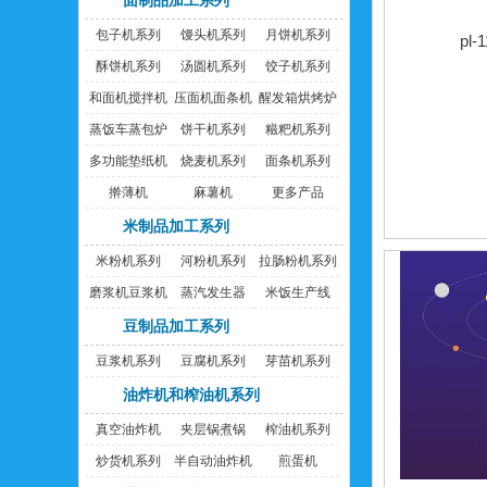
面制品加工系列
包子机系列
馒头机系列
月饼机系列
pl
酥饼机系列
汤圆机系列
饺子机系列
和面机搅拌机
压面机面条机
醒发箱烘烤炉
蒸饭车蒸包炉
饼干机系列
糍粑机系列
多功能垫纸机
烧麦机系列
面条机系列
擀薄机
麻薯机
更多产品
米制品加工系列
米粉机系列
河粉机系列
拉肠粉机系列
磨浆机豆浆机
蒸汽发生器
米饭生产线
豆制品加工系列
豆浆机系列
豆腐机系列
芽苗机系列
油炸机和榨油机系列
真空油炸机
夹层锅煮锅
榨油机系列
炒货机系列
半自动油炸机
煎蛋机