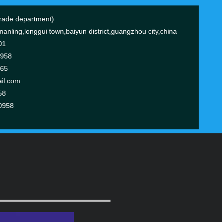
ade department)
anling,longgui town,baiyun district,guangzhou city,china
01
0958
365
il.com
58
0958