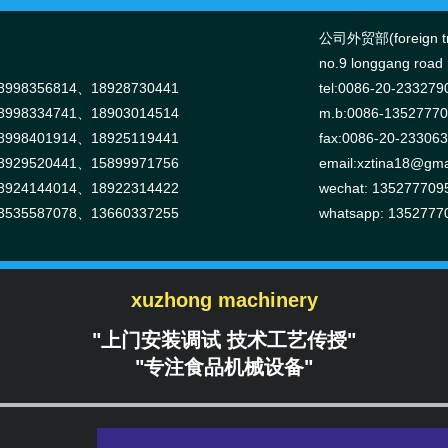
公司外贸部(foreign tr
no.9 longgang road n
998356814、18928730441
tel:0086-20-233279
998334741、18903014514
m.b:0086-1352777
998401914、18925119441
fax:0086-20-23306
929520441、15899971756
email:
xztina18@gma
924144014、18922314422
wechat: 135277709
535587078、13660337255
whatsapp: 1352777
xuzhong machinery
"上门安装调试 技术工艺传授"
"专注食品机械设备"