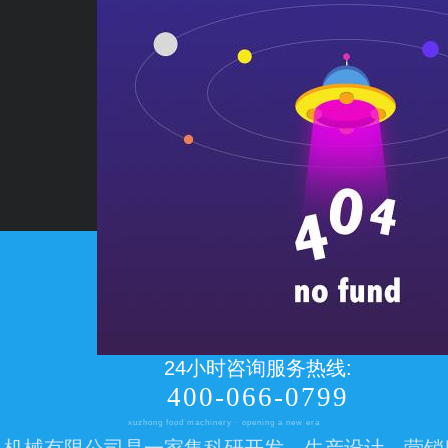
24小时咨询服务热线:
400-066-0799
xuzhong food machinery · opening a new era