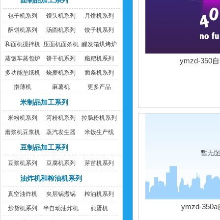
面制品加工系列
包子机系列
馒头机系列
月饼机系列
酥饼机系列
汤圆机系列
饺子机系列
和面机搅拌机
压面机面条机
醒发箱烘烤炉
蒸饭车蒸包炉
饼干机系列
糍粑机系列
ymzd-35
多功能垫纸机
烧麦机系列
面条机系列
擀薄机
麻薯机
更多产品
米制品加工系列
米粉机系列
河粉机系列
拉肠粉机系列
磨浆机豆浆机
蒸汽发生器
米饭生产线
豆制品加工系列
豆浆机系列
豆腐机系列
芽苗机系列
油炸机和榨油机系列
真空油炸机
夹层锅煮锅
榨油机系列
ymzd-35
炒货机系列
半自动油炸机
煎蛋机