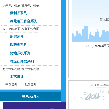
水果榨汁机系
甘蔗榨汁机系
列
列
蛋制品系列
冷藏柜工作台系列
多门冷藏柜系
冷藏工作台系
列
列
厨房炉具
洗碗机系列
sz40、sz60
烤地瓜机系列
垃圾处理器系列
商用垃圾处理
家用垃圾处理
器
器
工艺培训
中点培训
西点培训
联系pa真人