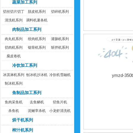
蔬菜加工系列
切丝切片切丁
脱皮机系列
切碎机系列
机
清洗机系列
调料机薯条机
肉制品加工系列
肉丸机系列
绞肉机系列
灌肠机系列
切肉机系列
锯骨机系列
斩拌机系列
腐皮卷机
冷饮加工系列
冰淇淋机系列
刨冰机沙冰机
冷饮机雪融机
ymzd-35
制冰机系列
鱼制品加工系列
鱼肉采鱼机
去鱼鳞机
切鱼片机
杀鱼机
泥鳅宰杀机
小龙虾清洗机
烘干机系列
榨汁机系列