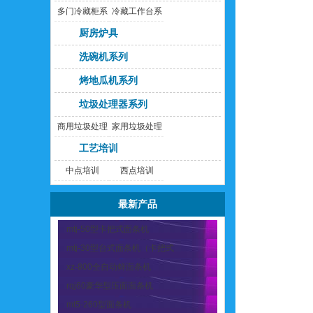
多门冷藏柜系
冷藏工作台系
列
列
厨房炉具
洗碗机系列
烤地瓜机系列
垃圾处理器系列
商用垃圾处理
家用垃圾处理
器
器
工艺培训
中点培训
西点培训
最新产品
mtj-50型卡把式面条机
mtj-30型台式面条机（卡把式
xz-800全自动鲜面条机
rqj60豪华型压面面条机
mt5-260型面条机