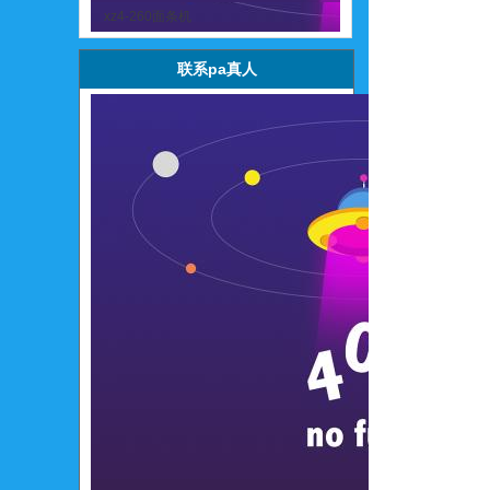
xz4-260面条机
联系pa真人