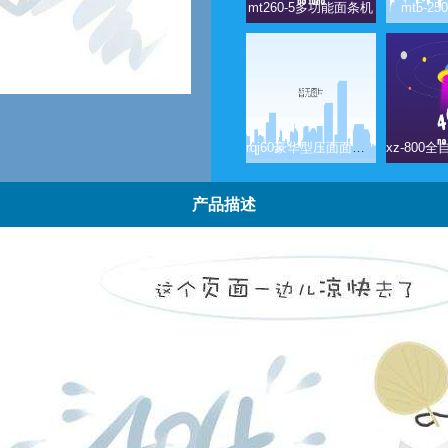
mt260-5多功能面条机
mt5-2
rqj60豪华型压面面条机
xz-800
产品描述