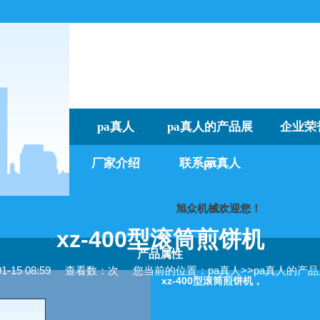
pa真人
pa真人的产品展
企业荣
厂家介绍
联系pa真人
示
旭众机械欢迎您！
我们
xz-400型滚筒煎饼机
产品属性
15 08:59
查看数：次
您当前的位置：
pa真人
>>
pa真人的产
xz-400型滚筒煎饼机，