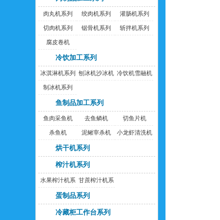
肉丸机系列
绞肉机系列
灌肠机系列
切肉机系列
锯骨机系列
斩拌机系列
腐皮卷机
冷饮加工系列
冰淇淋机系列
刨冰机沙冰机
冷饮机雪融机
制冰机系列
鱼制品加工系列
鱼肉采鱼机
去鱼鳞机
切鱼片机
杀鱼机
泥鳅宰杀机
小龙虾清洗机
烘干机系列
榨汁机系列
水果榨汁机系
甘蔗榨汁机系
列
列
蛋制品系列
冷藏柜工作台系列