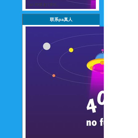
xz-36慢速打浆机
联系pa真人