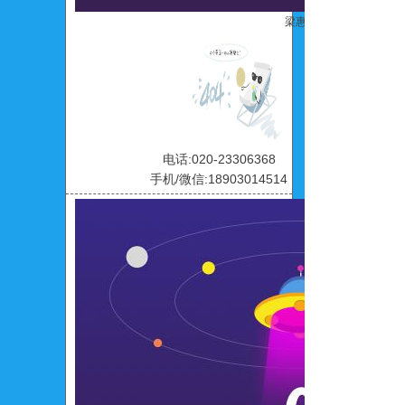
梁惠玲
电话:020-23306368
手机/微信:18903014514