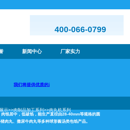
400-066-0799
誉
新闻中心
厂家实力
将提供优质的产品及服务，欢迎咨询购买
品展示
>>
肉制品加工系列
>>
肉丸机系列
，肉馅居中，低破馅，能生产直径由28-40mm等规格的圆
心猪肉丸、撒尿牛肉丸等多种球形酱汤类包馅产品。