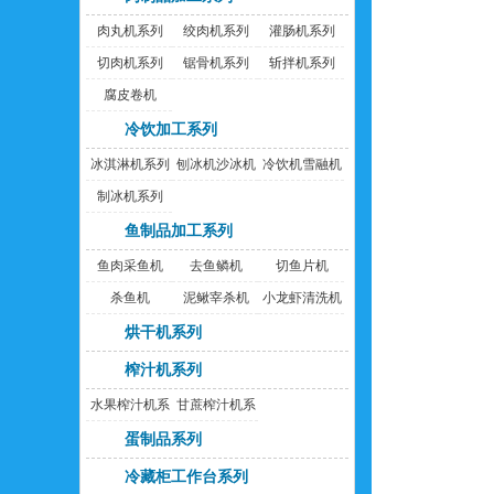
肉丸机系列
绞肉机系列
灌肠机系列
切肉机系列
锯骨机系列
斩拌机系列
腐皮卷机
冷饮加工系列
冰淇淋机系列
刨冰机沙冰机
冷饮机雪融机
制冰机系列
鱼制品加工系列
鱼肉采鱼机
去鱼鳞机
切鱼片机
杀鱼机
泥鳅宰杀机
小龙虾清洗机
烘干机系列
榨汁机系列
水果榨汁机系
甘蔗榨汁机系
列
列
蛋制品系列
冷藏柜工作台系列