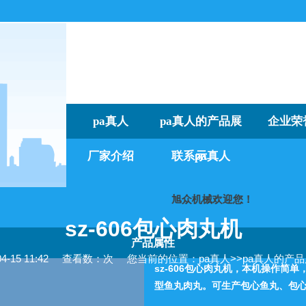
pa真人
pa真人的产品展
企业荣
厂家介绍
联系pa真人
示
旭众机械欢迎您！
我们
sz-606包心肉丸机
产品属性
15 11:42
查看数：次
您当前的位置：
pa真人
>>
pa真人的产
sz-606包心肉丸机，本机操作简单
型鱼丸肉丸。可生产包心鱼丸、包