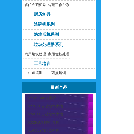
多门冷藏柜系
冷藏工作台系
列
列
厨房炉具
洗碗机系列
烤地瓜机系列
垃圾处理器系列
商用垃圾处理
家用垃圾处理
器
器
工艺培训
中点培训
西点培训
最新产品
xz-yxl-50b烟熏炉
xz-s120自动燃气水槽
xz-s100自动燃气水槽
xz-zl-36制冷打浆机
xz-605s肉丸成型机