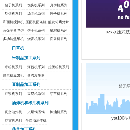
包子机系列
馒头机系列
月饼机系列
酥饼机系列
汤圆机系列
饺子机系列
和面机搅拌机
压面机面条机
醒发箱烘烤炉
蒸饭车蒸包炉
饼干机系列
糍粑机系列
szx水压式
多功能垫纸机
烧麦机系列
面条机系列
口罩机
米制品加工系列
米粉机系列
河粉机系列
拉肠粉机系列
磨浆机豆浆机
蒸汽发生器
豆制品加工系列
豆浆机系列
豆腐机系列
芽苗机系列
油炸机和榨油机系列
真空油炸机
夹层锅煮锅
榨油机系列
yst100
炒货机系列
半自动油炸机
蔬菜加工系列