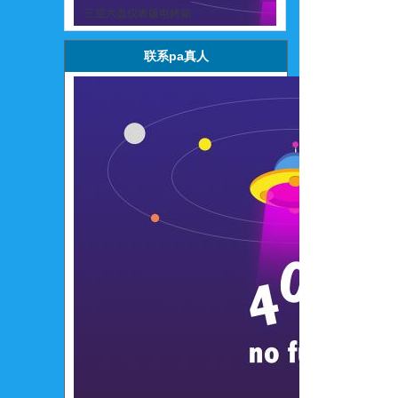
三层六盘仪表版电烤箱
联系pa真人