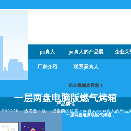
pa真人
pa真人的产品展
企业荣
厂家介绍
联系pa真人
示
旭众机械欢迎您！
我们
一层两盘电脑版燃气烤箱
产品属性
9 14:18
查看数：次
您当前的位置：
pa真人
>>
pa真人的产品
一层两盘电脑版燃气烤箱，