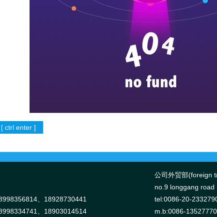
公司外贸部(foreign tr
no.9 longgang road n
998356814、18928730441
tel:0086-20-233279
998334741、18903014514
m.b:0086-1352777