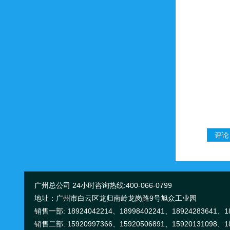
广州总公司 24小时咨询热线:400-066-0799
地址：广州市白云区龙归南岭龙岗路9号旭众工业园
销售一部: 18924042214、18998402241、18924283641、18
销售二部: 15920997366、15920506891、15920131098、18