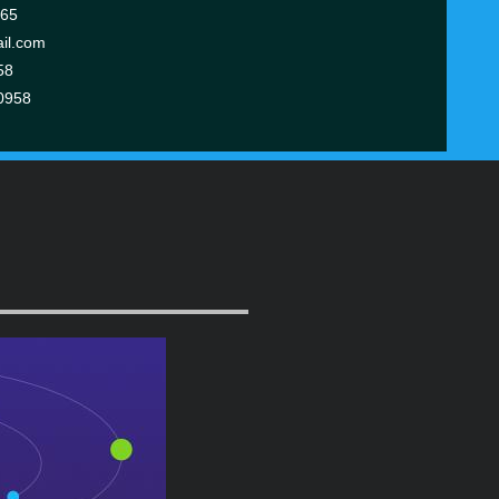
365
il.com
58
0958