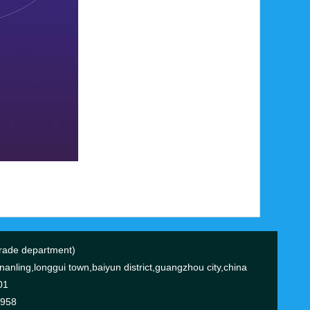
ade department)
anling,longgui town,baiyun district,guangzhou city,china
01
0958