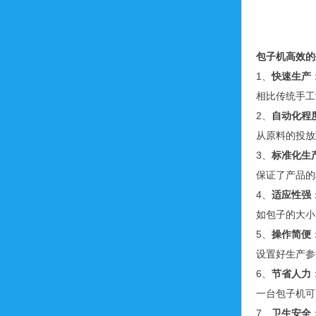
包子机高效的
1、
快速生产
相比传统手工
2、
自动化程
从原料的投放
3、
标准化生
保证了产品的
4、
适应性强
如包子的大小
5、
操作简便
设置好生产参
6、
节省人力
一台包子机可
7、
卫生安全