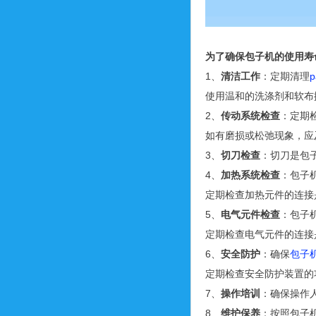
为了确保包子机的使用寿
1、
清洁工作
：定期清理
使用温和的洗涤剂和软布
2、
传动系统检查
：定期
如有磨损或松弛现象，应
3、
切刀检查
：切刀是包
4、
加热系统检查
：包子
定期检查加热元件的连接
5、
电气元件检查
：包子
定期检查电气元件的连接
6、
安全防护
：确保
包子
定期检查安全防护装置的
7、
操作培训
：确保操作
8、
维护保养
：按照包子