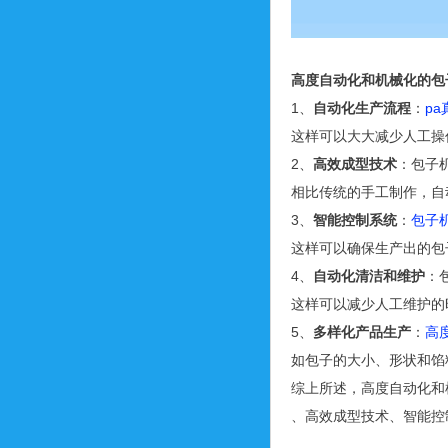
高度自动化和机械化的包
1、
自动化生产流程
：
pa
这样可以大大减少人工操
2、
高效成型技术
：包子
相比传统的手工制作，自
3、
智能控制系统
：
包子
这样可以确保生产出的包
4、
自动化清洁和维护
：
这样可以减少人工维护的
5、
多样化产品生产
：
高
如包子的大小、形状和馅
综上所述，高度自动化和
、高效成型技术、智能控