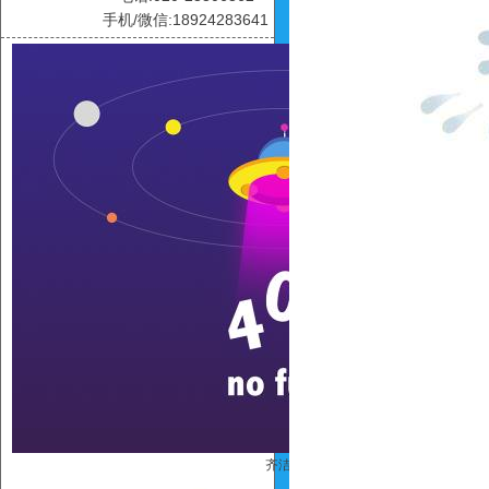
手机/微信:18924283641
齐洁连