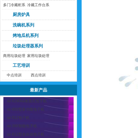
多门冷藏柜系
冷藏工作台系
列
列
厨房炉具
洗碗机系列
烤地瓜机系列
垃圾处理器系列
商用垃圾处理
家用垃圾处理
器
器
工艺培训
中点培训
西点培训
最新产品
xz-n290iia卷面式包子机
xz-950型多功能包子机
xz-512包子机
xz-390智能包子机
sz-612型全自动包子机