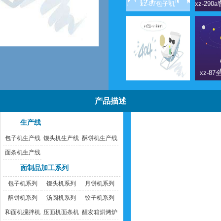
xz-87包子机
xz-85a全自动包子机
xz-8
产品描述
生产线
包子机生产线
馒头机生产线
酥饼机生产线
面条机生产线
面制品加工系列
包子机系列
馒头机系列
月饼机系列
酥饼机系列
汤圆机系列
饺子机系列
和面机搅拌机
压面机面条机
醒发箱烘烤炉