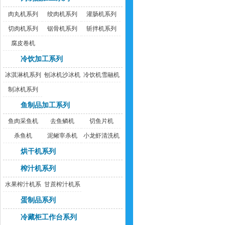
肉丸机系列
绞肉机系列
灌肠机系列
切肉机系列
锯骨机系列
斩拌机系列
腐皮卷机
冷饮加工系列
冰淇淋机系列
刨冰机沙冰机
冷饮机雪融机
制冰机系列
鱼制品加工系列
鱼肉采鱼机
去鱼鳞机
切鱼片机
杀鱼机
泥鳅宰杀机
小龙虾清洗机
烘干机系列
榨汁机系列
水果榨汁机系
甘蔗榨汁机系
列
列
蛋制品系列
冷藏柜工作台系列