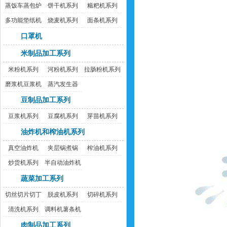
蒸饭车蒸包炉
饼干机系列
糍粑机系列
多功能垫纸机
烧麦机系列
面条机系列
口罩机
米制品加工系列
米粉机系列
河粉机系列
拉肠粉机系列
磨浆机豆浆机
蒸汽发生器
豆制品加工系列
豆浆机系列
豆腐机系列
芽苗机系列
油炸机和榨油机系列
真空油炸机
夹层锅煮锅
榨油机系列
炒货机系列
半自动油炸机
蔬菜加工系列
切丝切片切丁
脱皮机系列
切碎机系列
机
清洗机系列
调料机薯条机
肉制品加工系列