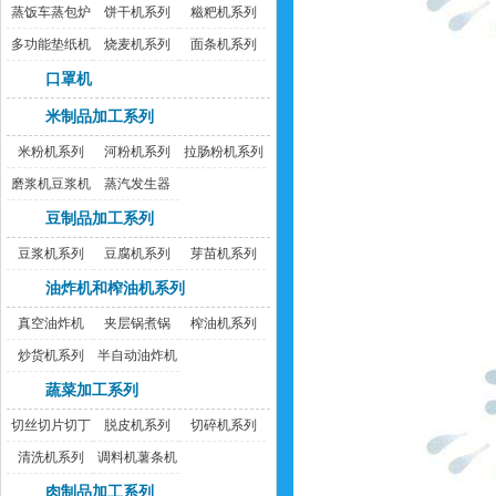
蒸饭车蒸包炉
饼干机系列
糍粑机系列
多功能垫纸机
烧麦机系列
面条机系列
口罩机
米制品加工系列
米粉机系列
河粉机系列
拉肠粉机系列
磨浆机豆浆机
蒸汽发生器
豆制品加工系列
豆浆机系列
豆腐机系列
芽苗机系列
油炸机和榨油机系列
真空油炸机
夹层锅煮锅
榨油机系列
炒货机系列
半自动油炸机
蔬菜加工系列
切丝切片切丁
脱皮机系列
切碎机系列
机
清洗机系列
调料机薯条机
肉制品加工系列