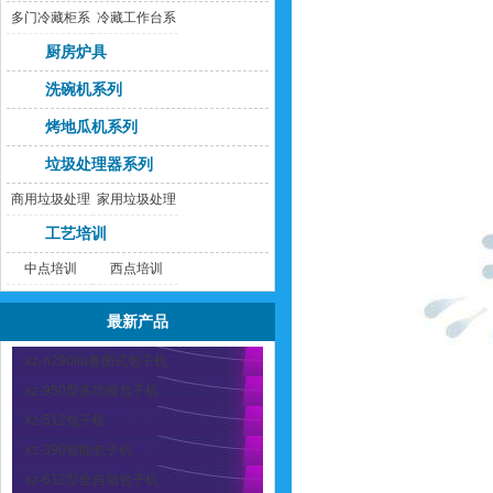
多门冷藏柜系
冷藏工作台系
列
列
厨房炉具
洗碗机系列
烤地瓜机系列
垃圾处理器系列
商用垃圾处理
家用垃圾处理
器
器
工艺培训
中点培训
西点培训
最新产品
xz-n290iia卷面式包子机
xz-950型多功能包子机
xz-512包子机
xz-390智能包子机
sz-612型全自动包子机