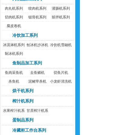
肉丸机系列
绞肉机系列
灌肠机系列
切肉机系列
锯骨机系列
斩拌机系列
腐皮卷机
冷饮加工系列
冰淇淋机系列
刨冰机沙冰机
冷饮机雪融机
制冰机系列
鱼制品加工系列
鱼肉采鱼机
去鱼鳞机
切鱼片机
杀鱼机
泥鳅宰杀机
小龙虾清洗机
烘干机系列
榨汁机系列
水果榨汁机系
甘蔗榨汁机系
列
列
蛋制品系列
冷藏柜工作台系列