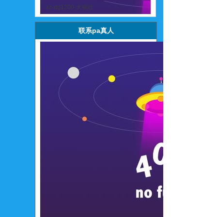
xz-dg1200-大锅灶
联系pa真人