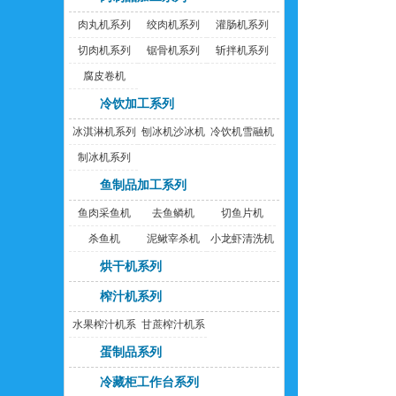
肉丸机系列
绞肉机系列
灌肠机系列
切肉机系列
锯骨机系列
斩拌机系列
腐皮卷机
冷饮加工系列
冰淇淋机系列
刨冰机沙冰机
冷饮机雪融机
制冰机系列
鱼制品加工系列
鱼肉采鱼机
去鱼鳞机
切鱼片机
杀鱼机
泥鳅宰杀机
小龙虾清洗机
烘干机系列
榨汁机系列
水果榨汁机系
甘蔗榨汁机系
列
列
蛋制品系列
冷藏柜工作台系列