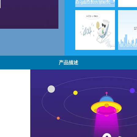
xz-gbzl210方形柜式电磁炉
八千瓦平炉（磁控） xz-kam8c
嵌入式电陶
产品描述