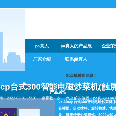
pa真人
pa真人的产品展
企业荣
厂家介绍
联系pa真人
示
旭众机械欢迎您！
我
30tcp台式300智能电磁炒菜机(触屏
产品属性
2022-03-01 15:28
查看数：次
您当前的位置：
pa真人
>>
p
xz-30tcp台式300智能电磁炒
音播报、自动喷料、旋转翻炒、快
备、颠覆传统炒菜模式。5000w猛