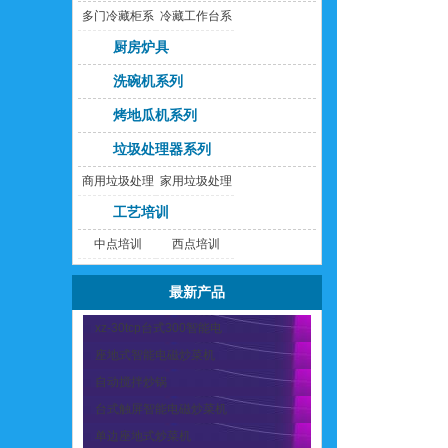
多门冷藏柜系
冷藏工作台系
列
列
厨房炉具
洗碗机系列
烤地瓜机系列
垃圾处理器系列
商用垃圾处理
家用垃圾处理
器
器
工艺培训
中点培训
西点培训
最新产品
xz-30tcp台式300智能电
座地式智能电磁炒菜机
自动搅拌炒锅
台式触屏智能电磁炒菜机
单边座地式炒菜机