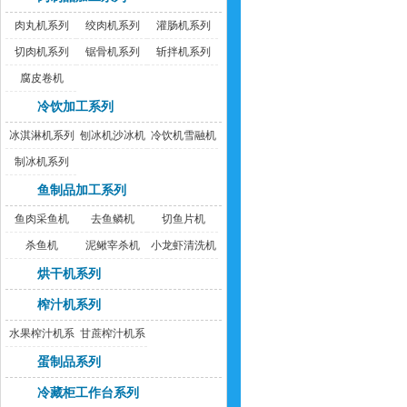
肉丸机系列
绞肉机系列
灌肠机系列
切肉机系列
锯骨机系列
斩拌机系列
腐皮卷机
冷饮加工系列
冰淇淋机系列
刨冰机沙冰机
冷饮机雪融机
制冰机系列
鱼制品加工系列
鱼肉采鱼机
去鱼鳞机
切鱼片机
杀鱼机
泥鳅宰杀机
小龙虾清洗机
烘干机系列
榨汁机系列
水果榨汁机系
甘蔗榨汁机系
列
列
蛋制品系列
冷藏柜工作台系列