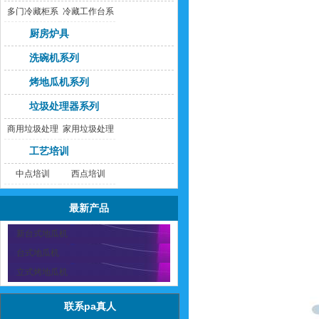
多门冷藏柜系
冷藏工作台系
列
列
厨房炉具
洗碗机系列
烤地瓜机系列
垃圾处理器系列
商用垃圾处理
家用垃圾处理
器
器
工艺培训
中点培训
西点培训
最新产品
新台式地瓜机
台式地瓜机
立式烤地瓜机
联系pa真人