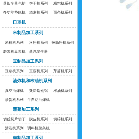
蒸饭车蒸包炉
饼干机系列
糍粑机系列
多功能垫纸机
烧麦机系列
面条机系列
口罩机
米制品加工系列
米粉机系列
河粉机系列
拉肠粉机系列
磨浆机豆浆机
蒸汽发生器
豆制品加工系列
豆浆机系列
豆腐机系列
芽苗机系列
油炸机和榨油机系列
真空油炸机
夹层锅煮锅
榨油机系列
炒货机系列
半自动油炸机
蔬菜加工系列
切丝切片切丁
脱皮机系列
切碎机系列
机
清洗机系列
调料机薯条机
肉制品加工系列