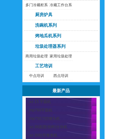
多门冷藏柜系
冷藏工作台系
列
列
厨房炉具
洗碗机系列
烤地瓜机系列
垃圾处理器系列
商用垃圾处理
家用垃圾处理
器
器
工艺培训
中点培训
西点培训
最新产品
xz-15 芋圆机
mp760芋圆机
mp750刀切馒头机
xz-36面团(馅料)分块机
xz-30吐司整形机