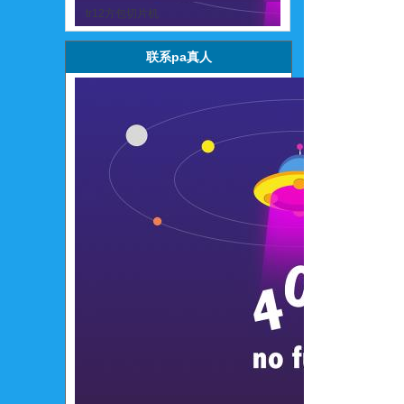
tr12方包切片机
联系pa真人