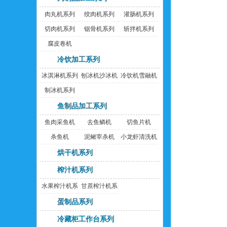
肉丸机系列
绞肉机系列
灌肠机系列
切肉机系列
锯骨机系列
斩拌机系列
腐皮卷机
冷饮加工系列
冰淇淋机系列
刨冰机沙冰机
冷饮机雪融机
制冰机系列
鱼制品加工系列
鱼肉采鱼机
去鱼鳞机
切鱼片机
杀鱼机
泥鳅宰杀机
小龙虾清洗机
烘干机系列
榨汁机系列
水果榨汁机系
甘蔗榨汁机系
列
列
蛋制品系列
冷藏柜工作台系列