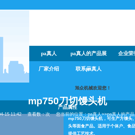
pa真人
pa真人的产品展
企业荣
厂家介绍
联系pa真人
示
旭众机械欢迎您！
我们
mp750刀切馒头机
产品属性
15 11:42
查看数：次
您当前的位置：
pa真人
>>
pa真人的产
mp750刀切馒头机，可生产方馒
头等面食产品。适用于个体户、食
提供工艺技术。