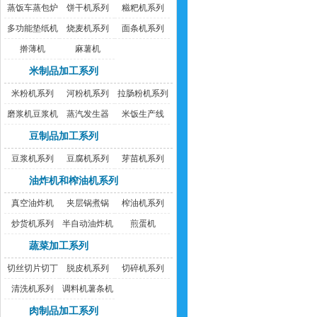
蒸饭车蒸包炉
饼干机系列
糍粑机系列
多功能垫纸机
烧麦机系列
面条机系列
擀薄机
麻薯机
米制品加工系列
米粉机系列
河粉机系列
拉肠粉机系列
磨浆机豆浆机
蒸汽发生器
米饭生产线
豆制品加工系列
豆浆机系列
豆腐机系列
芽苗机系列
油炸机和榨油机系列
真空油炸机
夹层锅煮锅
榨油机系列
炒货机系列
半自动油炸机
煎蛋机
蔬菜加工系列
切丝切片切丁
脱皮机系列
切碎机系列
机
清洗机系列
调料机薯条机
肉制品加工系列