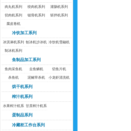
肉丸机系列
绞肉机系列
灌肠机系列
切肉机系列
锯骨机系列
斩拌机系列
腐皮卷机
冷饮加工系列
冰淇淋机系列
刨冰机沙冰机
冷饮机雪融机
制冰机系列
鱼制品加工系列
鱼肉采鱼机
去鱼鳞机
切鱼片机
杀鱼机
泥鳅宰杀机
小龙虾清洗机
烘干机系列
榨汁机系列
水果榨汁机系
甘蔗榨汁机系
列
列
蛋制品系列
冷藏柜工作台系列