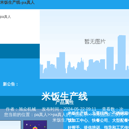
米饭生产线-pa真人
pa真人
新公告：
米饭生产线
产品属性
作者：旭众机械
发布时间：2024-05-22 09:11
查看数：次
米饭生产线，主要结构：不锈钢箱
您当前的位置：
pa真人
>>
pa真人的产品展示
>>
米制品加工系列
>>
米饭生产线
饭加工中心、快餐公司、大型配餐
好帮手。提供培训、指导和工艺传