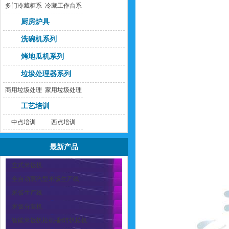
多门冷藏柜系
冷藏工作台系
列
列
厨房炉具
洗碗机系列
烤地瓜机系列
垃圾处理器系列
商用垃圾处理
家用垃圾处理
器
器
工艺培训
中点培训
西点培训
最新产品
立式米饭机
全自动蒸汽型米饭生产线
米饭生产线
米饭分装机
智能米饭扒松机-翻转扒松机