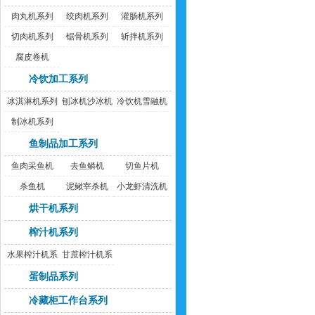
肉丸机系列
绞肉机系列
灌肠机系列
切肉机系列
锯骨机系列
斩拌机系列
腐皮卷机
冷饮加工系列
冰淇淋机系列
刨冰机沙冰机
冷饮机雪融机
制冰机系列
鱼制品加工系列
鱼肉采鱼机
去鱼鳞机
切鱼片机
杀鱼机
泥鳅宰杀机
小龙虾清洗机
烘干机系列
榨汁机系列
水果榨汁机系
甘蔗榨汁机系
列
列
蛋制品系列
冷藏柜工作台系列