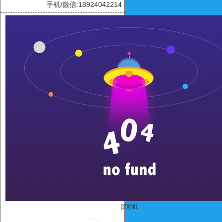
手机/微信:18924042214
贺彩虹