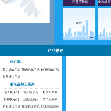
100型洗米机
全自动果
yct-600型全自动变频式蔬菜脱水机
yqx-8
产品描述
生产线
包子机生产线
馒头机生产线
酥饼机生产线
面条机生产线
面制品加工系列
包子机系列
馒头机系列
月饼机系列
酥饼机系列
汤圆机系列
饺子机系列
和面机搅拌机
压面机面条机
醒发箱烘烤炉