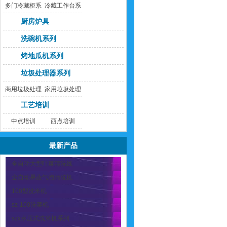
多门冷藏柜系
冷藏工作台系
列
列
厨房炉具
洗碗机系列
烤地瓜机系列
垃圾处理器系列
商用垃圾处理
家用垃圾处理
器
器
工艺培训
中点培训
西点培训
最新产品
全自动大型叶菜清洗线
全自动果蔬气泡清洗机
100型洗米机
sz-100洗菜机
szx水压式洗米机系列