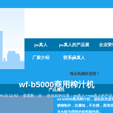
pa真人
pa真人的产品展
企业荣
厂家介绍
联系pa真人
示
旭众机械欢迎您
wf-b5000商用榨汁机
产品属性
15 11:42
查看数：次
您当前的位置：
pa真人
>>
pa真人的产
wf-b5000商用榨汁机，该机机
锈钢制作，抗腐蚀，不生锈，易清
当今较为理想的饮料制作机。