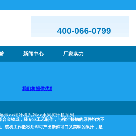
400-066-0799
誉
新闻中心
厂家实力
！
我们将提供优质的产品及服务，欢迎咨询购买
品展示
>>
榨汁机系列
>>
水果榨汁机系列
壳是铝合金铸成，经专业工艺制作，与榨汁接触的原件均为不
洗。该机工作数秒后即可产出新鲜可口又美味的果汁，是