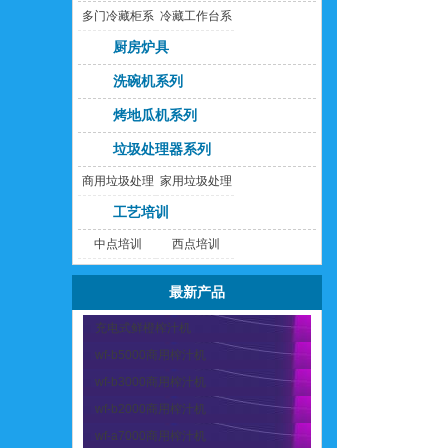
多门冷藏柜系
冷藏工作台系
列
列
厨房炉具
洗碗机系列
烤地瓜机系列
垃圾处理器系列
商用垃圾处理
家用垃圾处理
器
器
工艺培训
中点培训
西点培训
最新产品
充电式鲜橙榨汁机
wf-b5000商用榨汁机
wf-b3000商用榨汁机
wf-b2000商用榨汁机
wf-a7000商用榨汁机