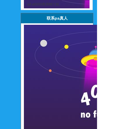
wf-a6000商用榨汁机
联系pa真人