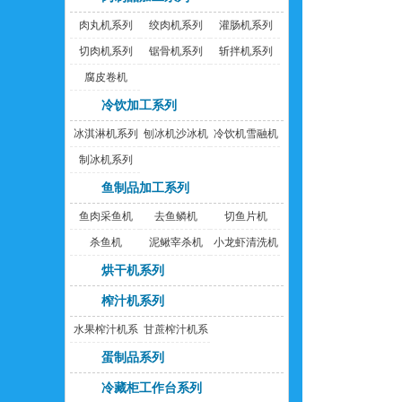
肉丸机系列
绞肉机系列
灌肠机系列
切肉机系列
锯骨机系列
斩拌机系列
腐皮卷机
冷饮加工系列
冰淇淋机系列
刨冰机沙冰机
冷饮机雪融机
制冰机系列
鱼制品加工系列
鱼肉采鱼机
去鱼鳞机
切鱼片机
杀鱼机
泥鳅宰杀机
小龙虾清洗机
烘干机系列
榨汁机系列
水果榨汁机系
甘蔗榨汁机系
列
列
蛋制品系列
冷藏柜工作台系列