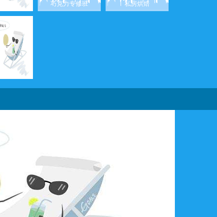
经典面包
巧克力专修班
私房烘焙
师必修