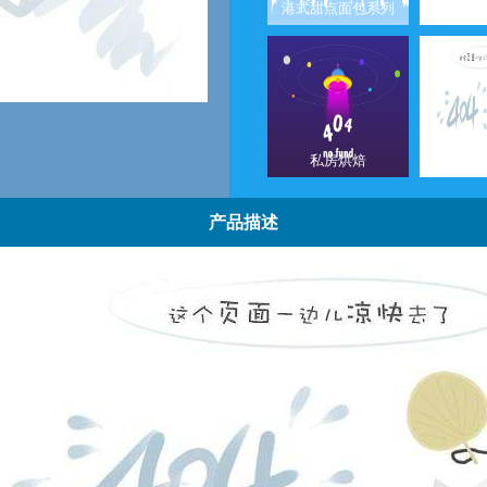
港式甜点面包系列
欧式
私房烘焙
甜点
产品描述