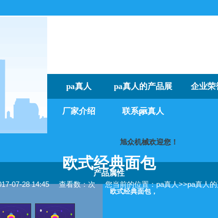
pa真人
pa真人的产品展
企业荣
厂家介绍
联系pa真人
示
旭众机械欢迎您！
我们
欧式经典面包
产品属性
-07-28 14:45
查看数：次
您当前的位置：
pa真人
>>
pa真人
欧式经典面包，