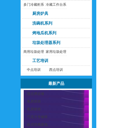
多门冷藏柜系
冷藏工作台系
列
列
厨房炉具
洗碗机系列
烤地瓜机系列
垃圾处理器系列
商用垃圾处理
家用垃圾处理
器
器
工艺培训
中点培训
西点培训
最新产品
甜点师必修
私房烘焙
私房烘焙
巧克力专修班
欧式经典面包