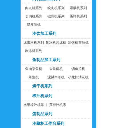
肉丸机系列
绞肉机系列
灌肠机系列
切肉机系列
锯骨机系列
斩拌机系列
腐皮卷机
冷饮加工系列
冰淇淋机系列
刨冰机沙冰机
冷饮机雪融机
制冰机系列
鱼制品加工系列
鱼肉采鱼机
去鱼鳞机
切鱼片机
杀鱼机
泥鳅宰杀机
小龙虾清洗机
烘干机系列
榨汁机系列
水果榨汁机系
甘蔗榨汁机系
列
列
蛋制品系列
冷藏柜工作台系列