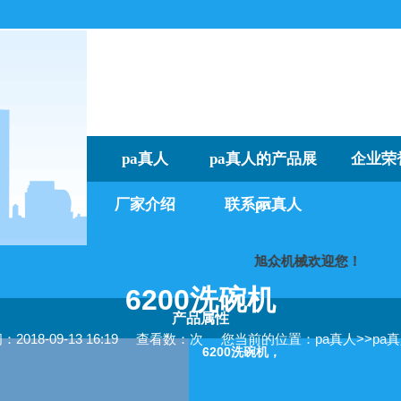
pa真人
pa真人的产品展
企业荣
厂家介绍
联系pa真人
示
旭众机械欢迎您
6200洗碗机
产品属性
018-09-13 16:19
查看数：次
您当前的位置：
pa真人
>>
pa
6200洗碗机，