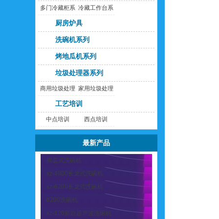
多门冷藏柜系
冷藏工作台系
列
列
厨房炉具
洗碗机系列
烤地瓜机系列
垃圾处理器系列
商用垃圾处理
家用垃圾处理
器
器
工艺培训
中点培训
西点培训
最新产品
揭盖式洗碗机
xz-4800长龙式洗碗机
xz-6200长龙式洗碗机
6200洗碗机
xz-120新款超声波洗碗机