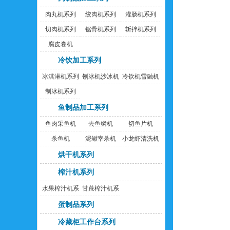
肉丸机系列
绞肉机系列
灌肠机系列
切肉机系列
锯骨机系列
斩拌机系列
腐皮卷机
冷饮加工系列
冰淇淋机系列
刨冰机沙冰机
冷饮机雪融机
制冰机系列
鱼制品加工系列
鱼肉采鱼机
去鱼鳞机
切鱼片机
杀鱼机
泥鳅宰杀机
小龙虾清洗机
烘干机系列
榨汁机系列
水果榨汁机系
甘蔗榨汁机系
列
列
蛋制品系列
冷藏柜工作台系列