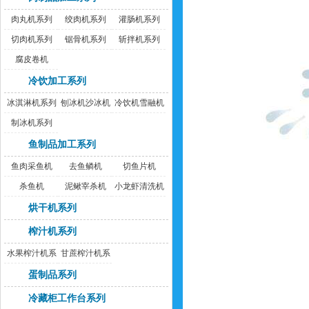
肉丸机系列
绞肉机系列
灌肠机系列
切肉机系列
锯骨机系列
斩拌机系列
腐皮卷机
冷饮加工系列
冰淇淋机系列
刨冰机沙冰机
冷饮机雪融机
制冰机系列
鱼制品加工系列
鱼肉采鱼机
去鱼鳞机
切鱼片机
杀鱼机
泥鳅宰杀机
小龙虾清洗机
烘干机系列
榨汁机系列
水果榨汁机系
甘蔗榨汁机系
列
列
蛋制品系列
冷藏柜工作台系列