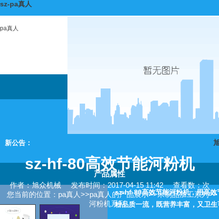
sz-pa真人
pa真人
旭众机
新公告：
sz-hf-80高效节能河粉机
产品属性
作者：旭众机械
发布时间：2017-04-15 11:42
查看数：次
sz-hf-80高效节能河粉机，
您当前的位置：
pa真人
>>
pa真人的产品展示
>>
米制品加工系列
>>
河粉机系列
粉品质一流，既营养丰富，又卫生