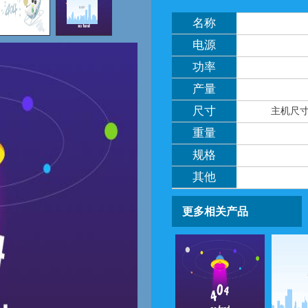
名称
电源
功率
产量
尺寸
主机尺寸2
重量
规格
其他
更多相关产品