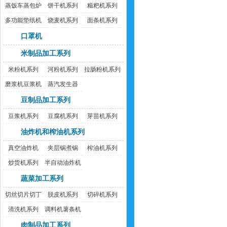
蒸饭车蒸包炉
饼干机系列
糍粑机系列
多功能垫纸机
烧麦机系列
面条机系列
口罩机
米制品加工系列
米粉机系列
河粉机系列
拉肠粉机系列
磨浆机豆浆机
蒸汽发生器
豆制品加工系列
豆浆机系列
豆腐机系列
芽苗机系列
油炸机和榨油机系列
真空油炸机
夹层锅煮锅
榨油机系列
炒货机系列
半自动油炸机
蔬菜加工系列
切丝切片切丁
脱皮机系列
切碎机系列
机
清洗机系列
调料机薯条机
肉制品加工系列