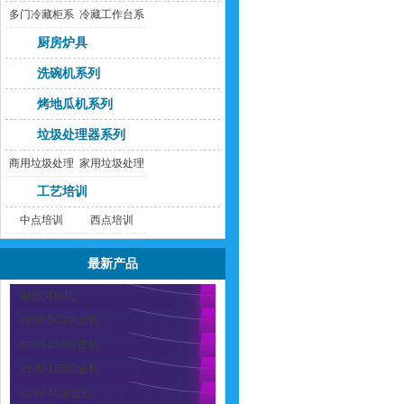
多门冷藏柜系
冷藏工作台系
列
列
厨房炉具
洗碗机系列
烤地瓜机系列
垃圾处理器系列
商用垃圾处理
家用垃圾处理
器
器
工艺培训
中点培训
西点培训
最新产品
新款河粉机
sz-hf-500凉皮机
sz-hf-250凉皮机
sz-hf-150凉皮机
sz-hf-40凉皮机