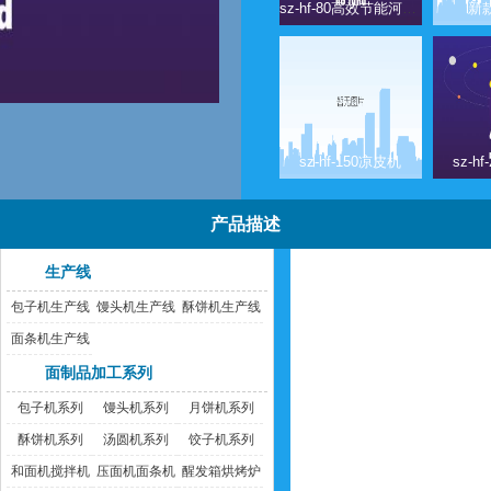
sz-hf-80高效节能河粉机
新
sz-hf-150凉皮机
sz-h
产品描述
生产线
包子机生产线
馒头机生产线
酥饼机生产线
面条机生产线
面制品加工系列
包子机系列
馒头机系列
月饼机系列
酥饼机系列
汤圆机系列
饺子机系列
和面机搅拌机
压面机面条机
醒发箱烘烤炉