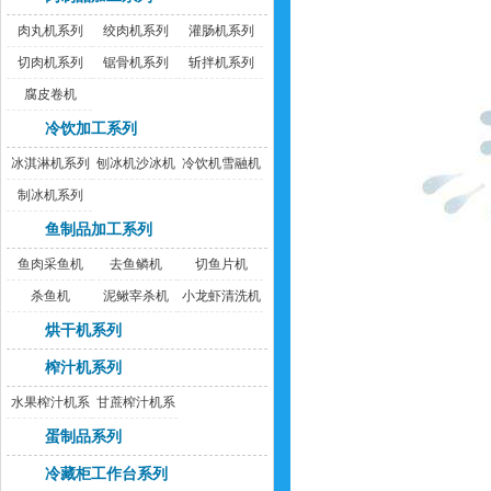
肉丸机系列
绞肉机系列
灌肠机系列
切肉机系列
锯骨机系列
斩拌机系列
腐皮卷机
冷饮加工系列
冰淇淋机系列
刨冰机沙冰机
冷饮机雪融机
制冰机系列
鱼制品加工系列
鱼肉采鱼机
去鱼鳞机
切鱼片机
杀鱼机
泥鳅宰杀机
小龙虾清洗机
烘干机系列
榨汁机系列
水果榨汁机系
甘蔗榨汁机系
列
列
蛋制品系列
冷藏柜工作台系列