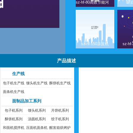
sz-hf-80高效节能河粉机
新
sz-hf-150凉皮机
sz-h
产品描述
生产线
包子机生产线
馒头机生产线
酥饼机生产线
面条机生产线
面制品加工系列
包子机系列
馒头机系列
月饼机系列
酥饼机系列
汤圆机系列
饺子机系列
和面机搅拌机
压面机面条机
醒发箱烘烤炉