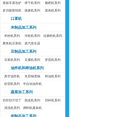
蒸饭车蒸包炉
饼干机系列
糍粑机系列
多功能垫纸机
烧麦机系列
面条机系列
口罩机
米制品加工系列
米粉机系列
河粉机系列
拉肠粉机系列
磨浆机豆浆机
蒸汽发生器
豆制品加工系列
豆浆机系列
豆腐机系列
芽苗机系列
油炸机和榨油机系列
真空油炸机
夹层锅煮锅
榨油机系列
炒货机系列
半自动油炸机
蔬菜加工系列
切丝切片切丁
脱皮机系列
切碎机系列
机
清洗机系列
调料机薯条机
肉制品加工系列