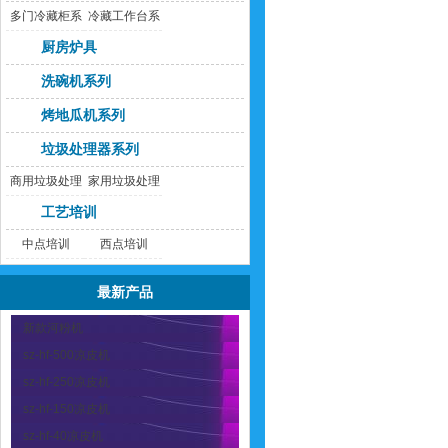
多门冷藏柜系
冷藏工作台系
列
列
厨房炉具
洗碗机系列
烤地瓜机系列
垃圾处理器系列
商用垃圾处理
家用垃圾处理
器
器
工艺培训
中点培训
西点培训
最新产品
新款河粉机
sz-hf-500凉皮机
sz-hf-250凉皮机
sz-hf-150凉皮机
sz-hf-40凉皮机