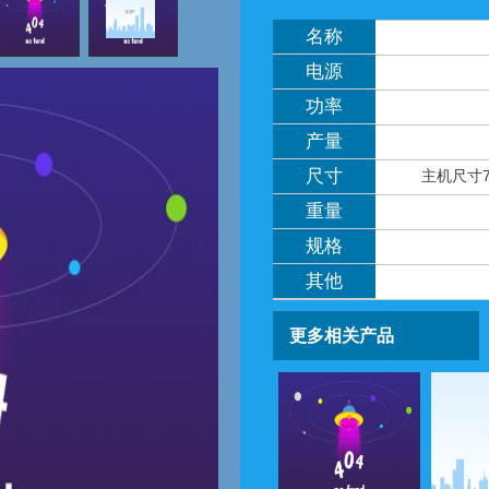
名称
电源
功率
产量
尺寸
主机尺寸75
重量
规格
其他
更多相关产品